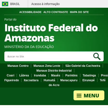
BRASIL
Acesso à informação
ACESSIBILIDADE
ALTO CONTRASTE
MAPA DO SITE
Portal do
Instituto Federal do
Amazonas
MINISTÉRIO DA DA EDUCAÇÃO
Search Site
Sea
Manaus Centro
Manaus Zona Leste
São Gabriel da Cachoeira
Manaus Distrito Industrial
Coari
Lábrea
Iranduba
Maués
Parintins
Tabatinga
Pres
Figueiredo
Itacoatiara
Humaitá
Manacapuru
Eirunepé
Tefé
do Acre