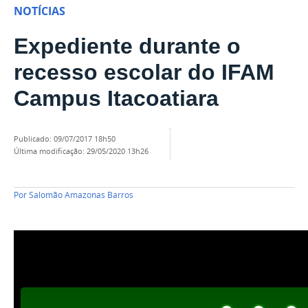
NOTÍCIAS
Expediente durante o
recesso escolar do IFAM
Campus Itacoatiara
publicado
:
09/07/2017 18h50
última modificação
:
29/05/2020 13h26
Por
Salomão Amazonas Barros