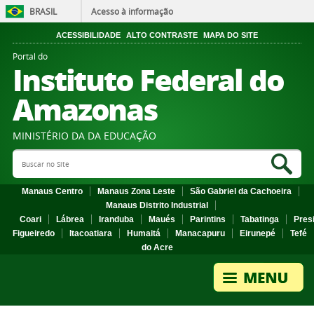
BRASIL
Acesso à informação
ACESSIBILIDADE
ALTO CONTRASTE
MAPA DO SITE
Portal do
Instituto Federal do
Amazonas
MINISTÉRIO DA DA EDUCAÇÃO
Search Site
Sea
Manaus Centro
Manaus Zona Leste
São Gabriel da Cachoeira
Manaus Distrito Industrial
Coari
Lábrea
Iranduba
Maués
Parintins
Tabatinga
Pres
Figueiredo
Itacoatiara
Humaitá
Manacapuru
Eirunepé
Tefé
do Acre