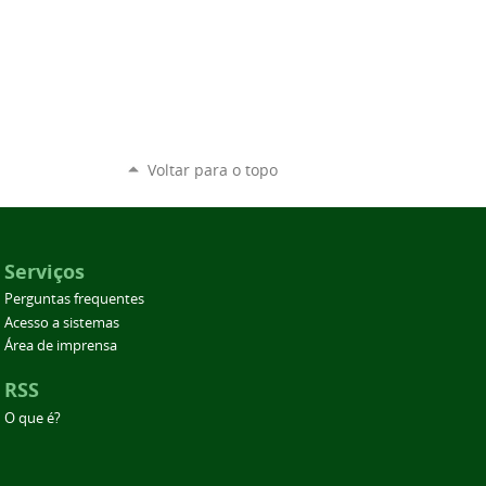
Voltar para o topo
Serviços
Perguntas frequentes
Acesso a sistemas
Área de imprensa
RSS
O que é?