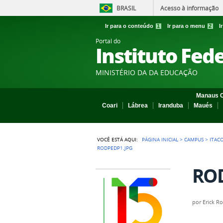
BRASIL
Acesso à informação
Ir para o conteúdo
1
Ir para o menu
2
I
Portal do
Instituto Fed
MINISTÉRIO DA DA EDUCAÇÃO
Manaus C
Coari
Lábrea
Iranduba
Maués
VOCÊ ESTÁ AQUI:
PÁGINA INICIAL
>
CAMPUS
>
ITAC
RODPEDP1.JPG
ROD
por
Erick R