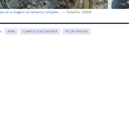
para ver a imagem no tamanho completo…
—
Tamanho
: 332KB
em:
IFAM
CAMPUS ITACOATIARA
PE-DE-PINCHA