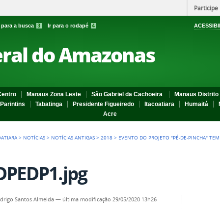
Participe
r para a busca
3
Ir para o rodapé
4
ACESSIBI
eral do Amazonas
entro
Manaus Zona Leste
São Gabriel da Cachoeira
Manaus Distrito 
Parintins
Tabatinga
Presidente Figueiredo
Itacoatiara
Humaitá
Acre
OATIARA
>
NOTÍCIAS
>
NOTÍCIAS ANTIGAS
>
2018
>
EVENTO DO PROJETO "PÉ-DE-PINCHA" TEM
PEDP1.jpg
odrigo Santos Almeida
—
última modificação
29/05/2020 13h26