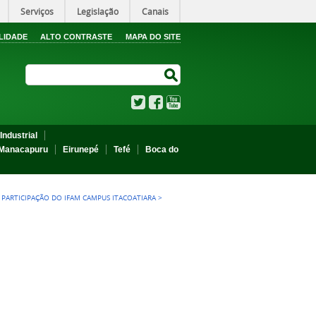
Serviços
Legislação
Canais
LIDADE
ALTO CONTRASTE
MAPA DO SITE
Search Site
Search Site
Twitter
Facebook
YouTube
Industrial
Manacapuru
Eirunepé
Tefé
Boca do
 PARTICIPAÇÃO DO IFAM CAMPUS ITACOATIARA
>