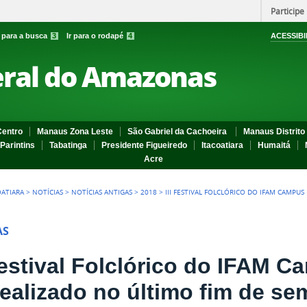
Participe
r para a busca
3
Ir para o rodapé
4
ACESSIBI
eral do Amazonas
entro
Manaus Zona Leste
São Gabriel da Cachoeira
Manaus Distrito 
Parintins
Tabatinga
Presidente Figueiredo
Itacoatiara
Humaitá
Acre
OATIARA
>
NOTÍCIAS
>
NOTÍCIAS ANTIGAS
>
2018
>
III FESTIVAL FOLCLÓRICO DO IFAM CAMPUS
AS
Festival Folclórico do IFAM C
 realizado no último fim de s