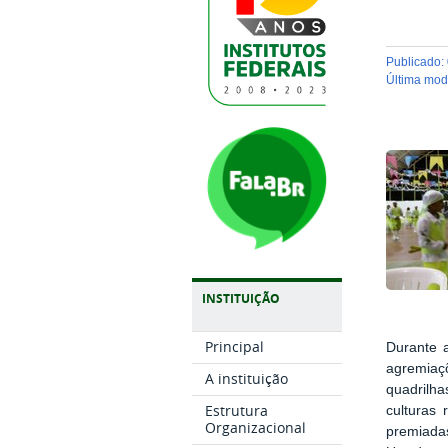
publicado
:
última mo
INSTITUIÇÃO
Principal
Durante 
agremiaçõ
A instituição
quadrilh
Estrutura
culturas 
Organizacional
premiadas