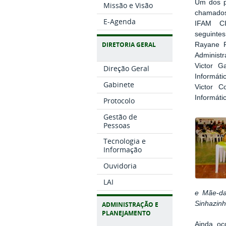
Um dos po
Missão e Visão
chamados 
E-Agenda
IFAM CI
seguinte
DIRETORIA GERAL
Rayane F
Administr
Victor G
Direção Geral
Informáti
Gabinete
Victor C
Informáti
Protocolo
Gestão de
Pessoas
Tecnologia e
Informação
Ouvidoria
LAI
e Mãe-da
Sinhazinh
ADMINISTRAÇÃO E
PLANEJAMENTO
Ainda oc