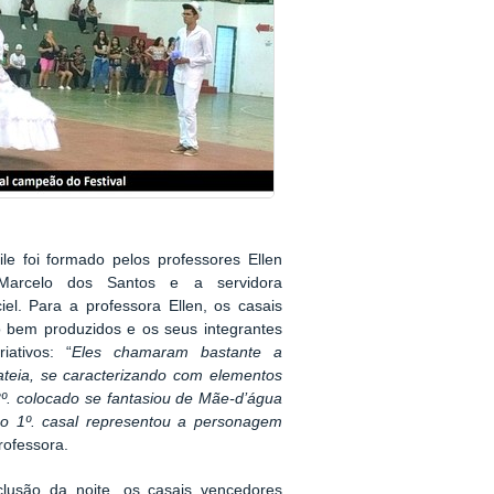
ile foi formado pelos professores Ellen
arcelo dos Santos e a servidora
el. Para a professora Ellen, os casais
 bem produzidos e os seus integrantes
ativos: “
Eles chamaram bastante a
ateia, se caracterizando com elementos
 3º. colocado se fantasiou de Mãe-d’água
e o 1º. casal representou a personagem
professora.
clusão da noite, os casais vencedores