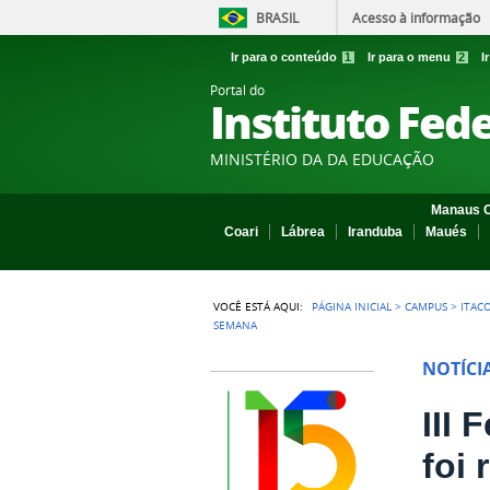
BRASIL
Acesso à informação
Ir para o conteúdo
1
Ir para o menu
2
I
Portal do
Instituto Fed
MINISTÉRIO DA DA EDUCAÇÃO
Manaus C
Coari
Lábrea
Iranduba
Maués
VOCÊ ESTÁ AQUI:
PÁGINA INICIAL
>
CAMPUS
>
ITAC
SEMANA
NOTÍCI
III 
foi