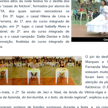
ntos altos da noite festiva foi o desfile dos
“casais do folclore”, formados por alunos do
TA, dos quais saíram vencedores os
s: Em 3º. lugar, o casal Hilena de Lima e
erreira, do 1º. ano do curso integrado de
ação; em 2º. lugar, o casal Isabelly Alves e
abriel, do 2º. ano do curso integrado de
ca; e o casal campeão: Dalila Dantas e João
onceição, finalistas do curso integrado de
ca.
O júri do desf
Marques e M
Fernanda Maci
estavam muito
foram bem cri
atenção da pl
folclóricos. O
-mata, o 2º. Se vestiu de Jaci e Naiá, da lenda da Vitória-régia 
a da fazenda, do boi-bumbá, e o boto, da lenda regional”
, explicou a 
orreram sorteios de brindes surpresas durante a festa, e, na con