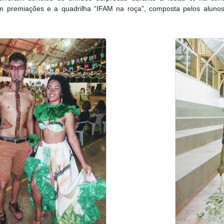
m premiações e a quadrilha “IFAM na roça”, composta pelos alunos