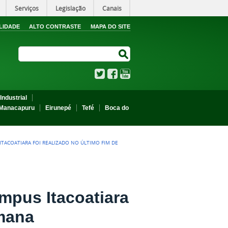
Serviços
Legislação
Canais
LIDADE
ALTO CONTRASTE
MAPA DO SITE
Search Site
Search Site
Twitter
Facebook
YouTube
Industrial
Manacapuru
Eirunepé
Tefé
Boca do
 ITACOATIARA FOI REALIZADO NO ÚLTIMO FIM DE
ampus Itacoatiara
emana