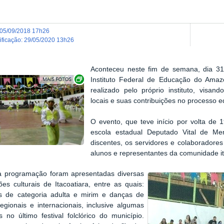
05/09/2018 17h26
dificação
:
29/05/2020 13h26
Aconteceu neste fim de semana, dia 31 d
Show image carousel
Instituto Federal de Educação do Amaz
realizado pelo próprio instituto, visan
locais e suas contribuições no processo 
O evento, que teve início por volta de 1
escola estadual Deputado Vital de Me
discentes, os servidores e colaboradore
alunos e representantes da comunidade it
a programação foram apresentadas diversas
es culturais de Itacoatiara, entre as quais:
as de categoria adulta e mirim e danças de
regionais e internacionais, inclusive algumas
 no último festival folclórico do município.