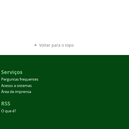
Voltar para o topo
Serviços
Perguntas frequentes
Acesso a sistemas
Área de imprensa
RSS
O que é?