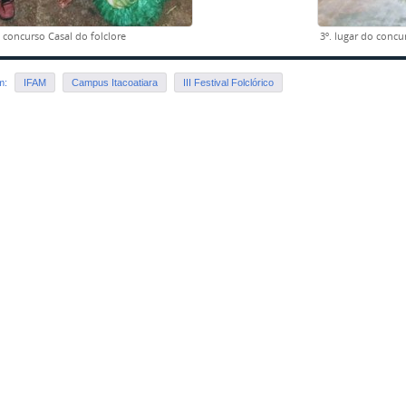
o concurso Casal do folclore
3º. lugar do concu
em:
IFAM
Campus Itacoatiara
III Festival Folclórico