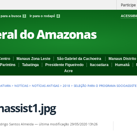
Participe
r para a busca
3
Ir para o rodapé
4
ACESSIBI
eral do Amazonas
entro
Manaus Zona Leste
São Gabriel da Cachoeira
Manaus Distrito 
Parintins
Tabatinga
Presidente Figueiredo
Itacoatiara
Humaitá
Acre
OATIARA
>
NOTÍCIAS
>
NOTÍCIAS ANTIGAS
>
2018
>
SELEÇÃO PARA O PROGRAMA SOCIOASSISTE
nassist1.jpg
odrigo Santos Almeida
—
última modificação
29/05/2020 13h26