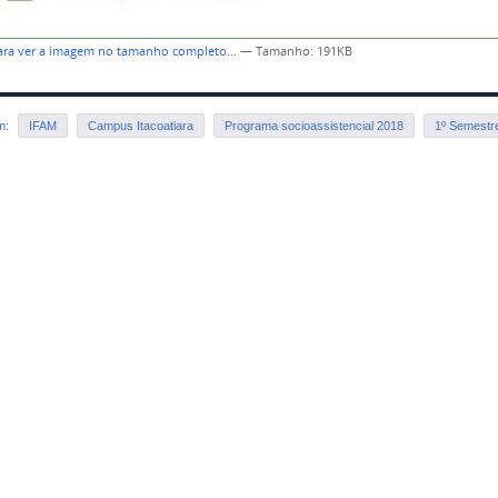
para ver a imagem no tamanho completo…
—
Tamanho
: 191KB
em:
IFAM
Campus Itacoatiara
Programa socioassistencial 2018
1º Semestr