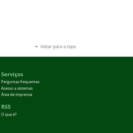
Voltar para o topo
Serviços
Perguntas frequentes
Acesso a sistemas
Área de imprensa
RSS
O que é?