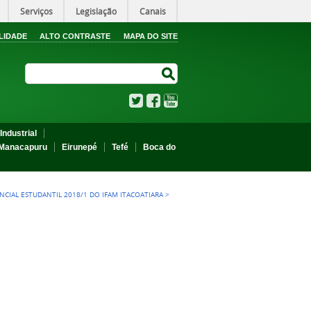
Serviços
Legislação
Canais
LIDADE
ALTO CONTRASTE
MAPA DO SITE
Search Site
Search Site
Twitter
Facebook
YouTube
Industrial
Manacapuru
Eirunepé
Tefé
Boca do
NCIAL ESTUDANTIL 2018/1 DO IFAM ITACOATIARA
>