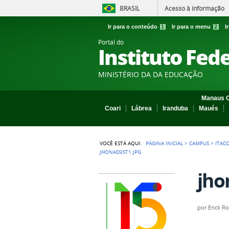
BRASIL
Acesso à informação
Ir para o conteúdo
1
Ir para o menu
2
I
Portal do
Instituto Fed
MINISTÉRIO DA DA EDUCAÇÃO
Manaus C
Coari
Lábrea
Iranduba
Maués
VOCÊ ESTÁ AQUI:
PÁGINA INICIAL
>
CAMPUS
>
ITAC
JHONASSIST1.JPG
jho
por
Erick R