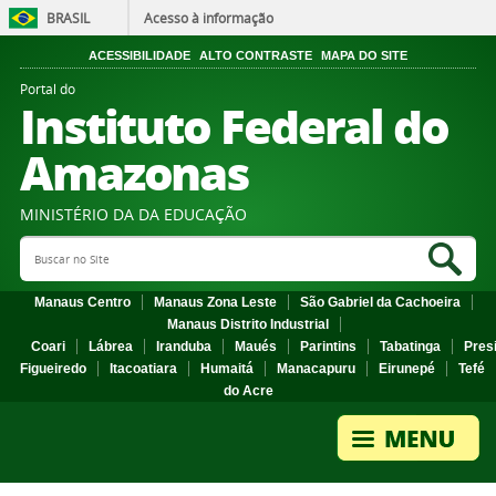
BRASIL
Acesso à informação
ACESSIBILIDADE
ALTO CONTRASTE
MAPA DO SITE
Portal do
Instituto Federal do
Amazonas
MINISTÉRIO DA DA EDUCAÇÃO
Search Site
Sea
Manaus Centro
Manaus Zona Leste
São Gabriel da Cachoeira
Manaus Distrito Industrial
Coari
Lábrea
Iranduba
Maués
Parintins
Tabatinga
Pres
Figueiredo
Itacoatiara
Humaitá
Manacapuru
Eirunepé
Tefé
do Acre