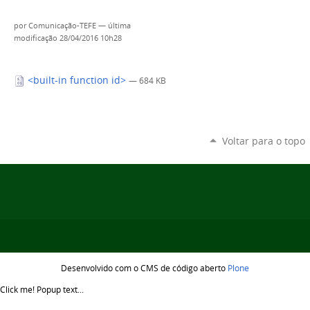
por
Comunicação-TEFE
—
última
modificação
28/04/2016 10h28
<built-in function id>
— 684 KB
Voltar para o topo
Desenvolvido com o CMS de código aberto
Plone
Click me!
Popup text...