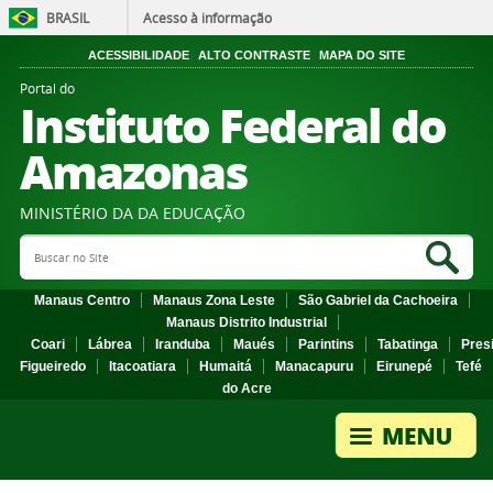
BRASIL
Acesso à informação
ACESSIBILIDADE
ALTO CONTRASTE
MAPA DO SITE
Portal do
Instituto Federal do
Amazonas
MINISTÉRIO DA DA EDUCAÇÃO
Search Site
Sea
Manaus Centro
Manaus Zona Leste
São Gabriel da Cachoeira
Manaus Distrito Industrial
Coari
Lábrea
Iranduba
Maués
Parintins
Tabatinga
Pres
Figueiredo
Itacoatiara
Humaitá
Manacapuru
Eirunepé
Tefé
do Acre