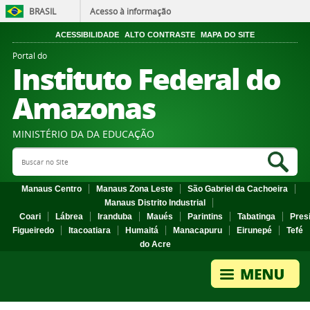
BRASIL
Acesso à informação
ACESSIBILIDADE
ALTO CONTRASTE
MAPA DO SITE
Portal do
Instituto Federal do
Amazonas
MINISTÉRIO DA DA EDUCAÇÃO
Search Site
Sea
Manaus Centro
Manaus Zona Leste
São Gabriel da Cachoeira
Manaus Distrito Industrial
Coari
Lábrea
Iranduba
Maués
Parintins
Tabatinga
Pres
Figueiredo
Itacoatiara
Humaitá
Manacapuru
Eirunepé
Tefé
do Acre