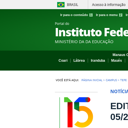
BRASIL
Acesso à informação
Ir para o conteúdo
1
Ir para o menu
2
I
Portal do
Instituto Fed
MINISTÉRIO DA DA EDUCAÇÃO
Manaus C
Coari
Lábrea
Iranduba
Maués
VOCÊ ESTÁ AQUI:
PÁGINA INICIAL
>
CAMPUS
>
TEFE
NOTÍCI
EDI
05/