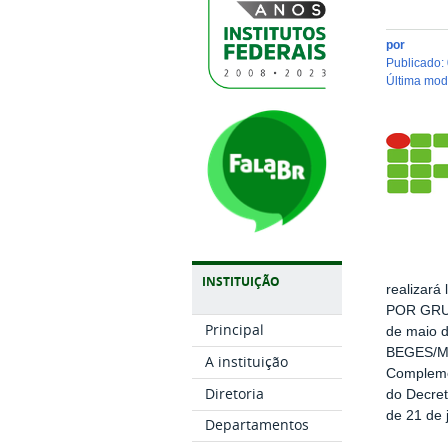
por
publicado
:
última mo
INSTITUIÇÃO
realizar
POR GRUPO
Principal
de maio d
BEGES/MPD
A instituição
Complemen
Diretoria
do Decret
de 21 de 
Departamentos