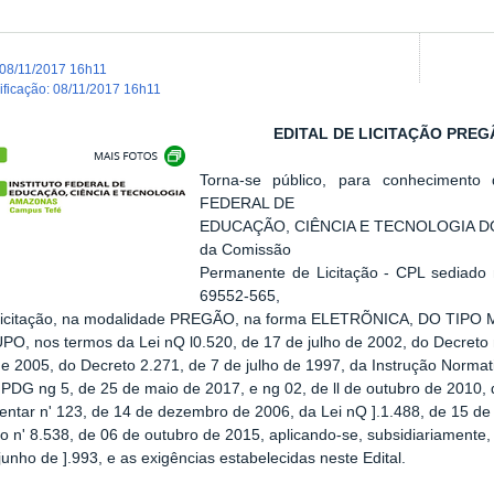
08/11/2017 16h11
dificação
:
08/11/2017 16h11
EDITAL DE LICITAÇÃO
PREGÃ
Show image carousel
Torna-se público, para conhecimento
FEDERAL DE
EDUCAÇÃO, CIÊNCIA E TECNOLOGIA D
da Comissão
Permanente de Licitação - CPL sediado
69552-565,
á licitação, na modalidade PREGÃO, na forma ELETRÕNICA, DO TI
, nos termos da Lei nQ l0.520, de 17 de julho de 2002, do Decreto
e 2005, do Decreto 2.271, de 7 de julho de 1997, da Instrução Normat
G ng 5, de 25 de maio de 2017, e ng 02, de ll de outubro de 2010, 
tar n' 123, de 14 de dezembro de 2006, da Lei nQ ].1.488, de 15 de
o n' 8.538, de 06 de outubro de 2015, aplicando-se, subsidiariamente, 
junho de ].993, e as exigências estabelecidas neste Edital.