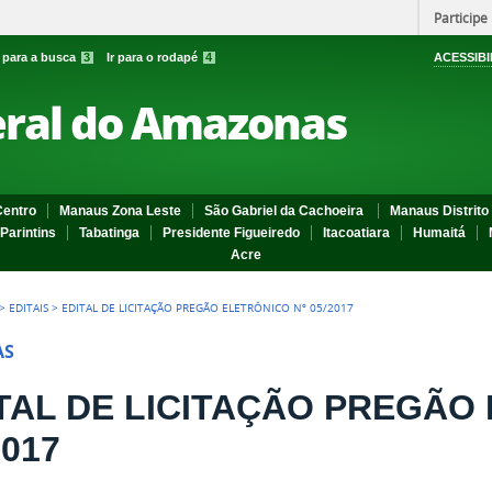
Participe
r para a busca
3
Ir para o rodapé
4
ACESSIBI
eral do Amazonas
entro
Manaus Zona Leste
São Gabriel da Cachoeira
Manaus Distrito 
Parintins
Tabatinga
Presidente Figueiredo
Itacoatiara
Humaitá
Acre
>
EDITAIS
>
EDITAL DE LICITAÇÃO PREGÃO ELETRÔNICO Nº 05/2017
AS
TAL DE LICITAÇÃO PREGÃO
2017