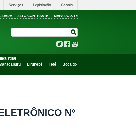
Serviços
Legislação
Canais
LIDADE
ALTO CONTRASTE
MAPA DO SITE
Search Site
Search Site
Twitter
Facebook
YouTube
Industrial
Manacapuru
Eirunepé
Tefé
Boca do
 ELETRÔNICO Nº