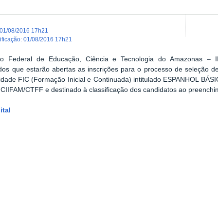
01/08/2016 17h21
dificação
:
01/08/2016 17h21
uto Federal de Educação, Ciência e Tecnologia do Amazonas – 
dos que estarão abertas as inscrições para o processo de seleção d
idade FIC (Formação Inicial e Continuada) intitulado ESPANHOL BÁS
 CIIFAM/CTFF e destinado à classificação dos candidatos ao preench
ital