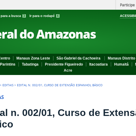
Participe
r para a busca
3
Ir para o rodapé
4
ACESSIBI
eral do Amazonas
entro
Manaus Zona Leste
São Gabriel da Cachoeira
Manaus Distrito 
Parintins
Tabatinga
Presidente Figueiredo
Itacoatiara
Humaitá
Acre
>
EDITAIS
>
EDITAL N. 002/01, CURSO DE EXTENSÃO ESPANHOL BÁSICO
AS
tal n. 002/01, Curso de Exten
ico