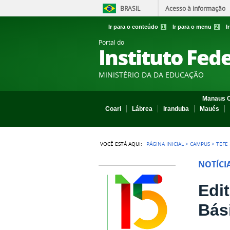
BRASIL
Acesso à informação
Ir para o conteúdo
1
Ir para o menu
2
I
Portal do
Instituto Fed
MINISTÉRIO DA DA EDUCAÇÃO
Manaus C
Coari
Lábrea
Iranduba
Maués
VOCÊ ESTÁ AQUI:
PÁGINA INICIAL
>
CAMPUS
>
TEFE
NOTÍCI
Edi
Bás