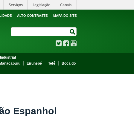
Serviços
Legislação
Canais
LIDADE
ALTO CONTRASTE
MAPA DO SITE
Search Site
Search Site
Twitter
Facebook
YouTube
Industrial
Manacapuru
Eirunepé
Tefé
Boca do
são Espanhol