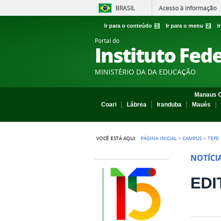
BRASIL
Acesso à informação
Ir para o conteúdo
1
Ir para o menu
2
I
Portal do
Instituto Fed
MINISTÉRIO DA DA EDUCAÇÃO
Manaus C
Coari
Lábrea
Iranduba
Maués
VOCÊ ESTÁ AQUI:
PÁGINA INICIAL
>
CAMPUS
>
TEFE
NOTÍCI
EDI