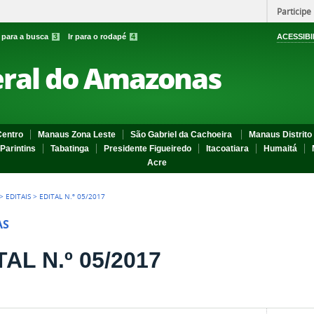
Participe
r para a busca
3
Ir para o rodapé
4
ACESSIBI
eral do Amazonas
entro
Manaus Zona Leste
São Gabriel da Cachoeira
Manaus Distrito 
Parintins
Tabatinga
Presidente Figueiredo
Itacoatiara
Humaitá
Acre
>
EDITAIS
>
EDITAL N.º 05/2017
AS
TAL N.º 05/2017