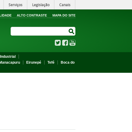
Serviços
Legislação
Canais
LIDADE
ALTO CONTRASTE
MAPA DO SITE
Search Site
Search Site
Twitter
Facebook
YouTube
Industrial
Manacapuru
Eirunepé
Tefé
Boca do