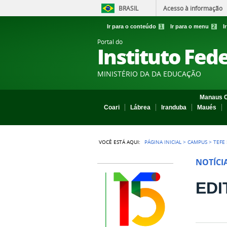
BRASIL
Acesso à informação
Ir para o conteúdo
1
Ir para o menu
2
I
Portal do
Instituto Fed
MINISTÉRIO DA DA EDUCAÇÃO
Manaus C
Coari
Lábrea
Iranduba
Maués
VOCÊ ESTÁ AQUI:
PÁGINA INICIAL
>
CAMPUS
>
TEFE
NOTÍCI
EDI