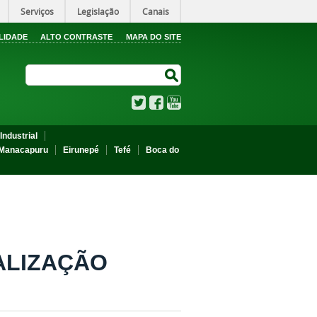
Serviços
Legislação
Canais
LIDADE
ALTO CONTRASTE
MAPA DO SITE
Search Site
Search Site
Twitter
Facebook
YouTube
Industrial
Manacapuru
Eirunepé
Tefé
Boca do
RALIZAÇÃO