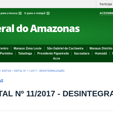
Participe
r para a busca
3
Ir para o rodapé
4
ACESSIBI
eral do Amazonas
entro
Manaus Zona Leste
São Gabriel da Cachoeira
Manaus Distrito 
Parintins
Tabatinga
Presidente Figueiredo
Itacoatiara
Humaitá
Acre
>
EDITAIS
>
EDITAL Nº 11/2017 - DESINTEGRALIZAÇÃO
AS
TAL Nº 11/2017 - DESINTEG