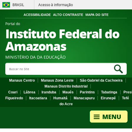
BRASIL
Acesso à informação
ACESSIBILIDADE
ALTO CONTRASTE
MAPA DO SITE
Portal do
Instituto Federal do
Amazonas
MINISTÉRIO DA DA EDUCAÇÃO
Search Site
Sea
Manaus Centro
Manaus Zona Leste
São Gabriel da Cachoeira
Manaus Distrito Industrial
Coari
Lábrea
Iranduba
Maués
Parintins
Tabatinga
Pres
Figueiredo
Itacoatiara
Humaitá
Manacapuru
Eirunepé
Tefé
do Acre