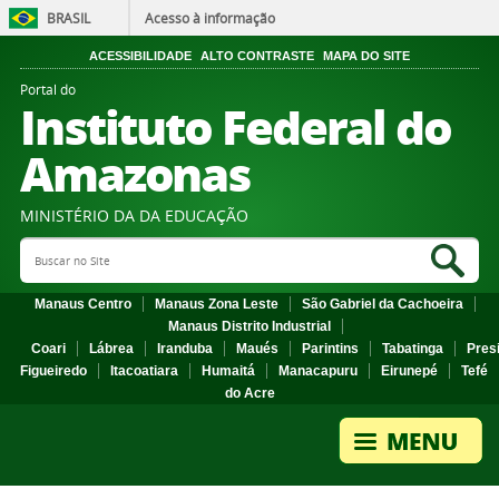
BRASIL
Acesso à informação
ACESSIBILIDADE
ALTO CONTRASTE
MAPA DO SITE
Portal do
Instituto Federal do
Amazonas
MINISTÉRIO DA DA EDUCAÇÃO
Search Site
Sea
Manaus Centro
Manaus Zona Leste
São Gabriel da Cachoeira
Manaus Distrito Industrial
Coari
Lábrea
Iranduba
Maués
Parintins
Tabatinga
Pres
Figueiredo
Itacoatiara
Humaitá
Manacapuru
Eirunepé
Tefé
do Acre