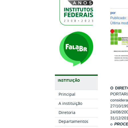
por
publicado
:
última mo
INSTITUIÇÃO
O DIRET
Principal
PORTARIA
considera
A instituição
27/10/19
Diretoria
24/08/20
31/12/201
Departamentos
o
PROCE