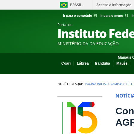
BRASIL
Acesso à informação
Ir para o conteúdo
1
Ir para o menu
2
I
Portal do
Instituto Fed
MINISTÉRIO DA DA EDUCAÇÃO
Manaus C
Coari
Lábrea
Iranduba
Maués
VOCÊ ESTÁ AQUI:
PÁGINA INICIAL
>
CAMPUS
>
TEFE
NOTÍCI
Con
AGR