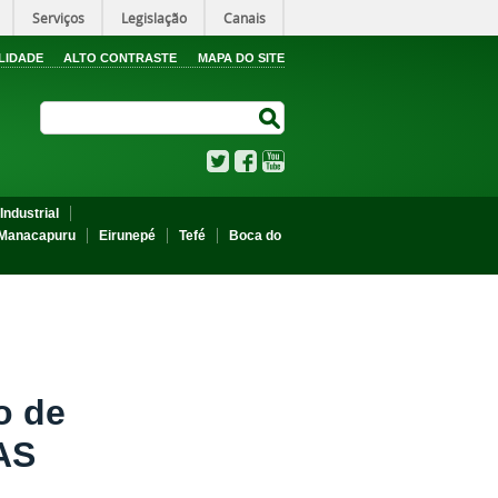
Serviços
Legislação
Canais
LIDADE
ALTO CONTRASTE
MAPA DO SITE
Search Site
Search Site
Twitter
Facebook
YouTube
Industrial
Manacapuru
Eirunepé
Tefé
Boca do
o de
AS