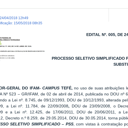
24/04/2018 12h49
dificação
:
15/05/2018 08h35
EDITAL Nº. 005, DE 2
PROCESSO SELETIVO SIMPLIFICADO
SUBST
OR-GERAL DO IFAM-
CAMPUS
TEFÉ,
no uso de suas atribuições l
 Nº 523 – GR/IFAM, de 02 de abril de 2014, publicada no DOU nº 69
ndo a Lei nº. 8.745, de 09/12/1993, DOU de 10/12/1993, alterada pe
99, a Lei nº. 11.784, de 22/09/2008
,
DOU de 23/09/2008, o Decre
09 e a Lei nº. 12.425, de 17/06/2011, DOU de 20/06/2011, a Le
2, Decreto n.º 8.259, de 29.05.2014, DOU de 30.05.2014, torna públ
SSO SELETIVO SIMPLIFICADO – PSS
, com vistas à contratação 