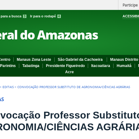
Participe
r para a busca
3
Ir para o rodapé
4
ACESSIBI
eral do Amazonas
entro
Manaus Zona Leste
São Gabriel da Cachoeira
Manaus Distrito 
Parintins
Tabatinga
Presidente Figueiredo
Itacoatiara
Humaitá
Acre
>
EDITAIS
>
CONVOCAÇÃO PROFESSOR SUBSTITUTO DE AGRONOMIA/CIÊNCIAS AGRÁRIAS
AS
vocação Professor Substitut
ONOMIA/CIÊNCIAS AGRÁRI