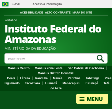
BRASIL
Acesso à informação
ACESSIBILIDADE
ALTO CONTRASTE
MAPA DO SITE
Portal do
Instituto Federal do
Amazonas
MINISTÉRIO DA DA EDUCAÇÃO
Search Site
Sea
Manaus Centro
Manaus Zona Leste
São Gabriel da Cachoeira
Manaus Distrito Industrial
Coari
Lábrea
Iranduba
Maués
Parintins
Tabatinga
Pres
Figueiredo
Itacoatiara
Humaitá
Manacapuru
Eirunepé
Tefé
do Acre