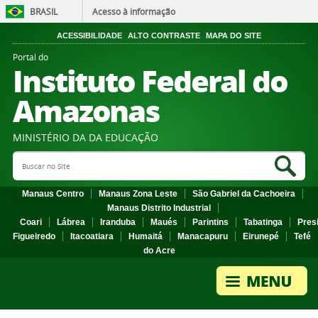
BRASIL
Acesso à informação
ACESSIBILIDADE
ALTO CONTRASTE
MAPA DO SITE
Portal do
Instituto Federal do
Amazonas
MINISTÉRIO DA DA EDUCAÇÃO
Search Site
Sea
Manaus Centro
Manaus Zona Leste
São Gabriel da Cachoeira
Manaus Distrito Industrial
Coari
Lábrea
Iranduba
Maués
Parintins
Tabatinga
Pres
Figueiredo
Itacoatiara
Humaitá
Manacapuru
Eirunepé
Tefé
do Acre