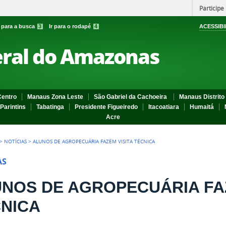
Participe
r para a busca
3
Ir para o rodapé
4
ACESSIBI
eral do Amazonas
entro
Manaus Zona Leste
São Gabriel da Cachoeira
Manaus Distrito 
Parintins
Tabatinga
Presidente Figueiredo
Itacoatiara
Humaitá
Acre
>
NOTÍCIAS
>
ALUNOS DE AGROPECUÁRIA FAZEM VISITA TÉCNICA
AS
NOS DE AGROPECUÁRIA FAZ
NICA