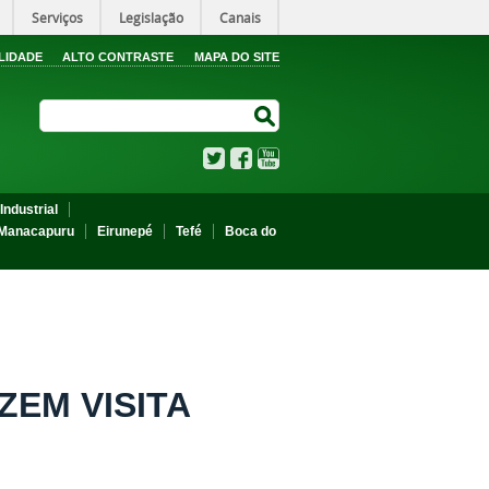
Serviços
Legislação
Canais
LIDADE
ALTO CONTRASTE
MAPA DO SITE
Search Site
Search Site
Twitter
Facebook
YouTube
Industrial
Manacapuru
Eirunepé
Tefé
Boca do
EM VISITA