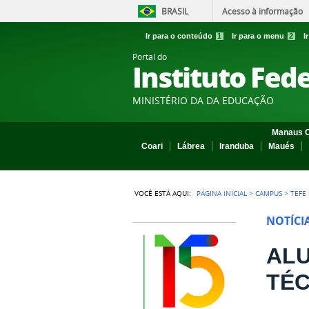
BRASIL
Acesso à informação
Ir para o conteúdo
1
Ir para o menu
2
I
Portal do
Instituto Fed
MINISTÉRIO DA DA EDUCAÇÃO
Manaus C
Coari
Lábrea
Iranduba
Maués
VOCÊ ESTÁ AQUI:
PÁGINA INICIAL
>
CAMPUS
>
TEFE
NOTÍCI
ALU
TÉC