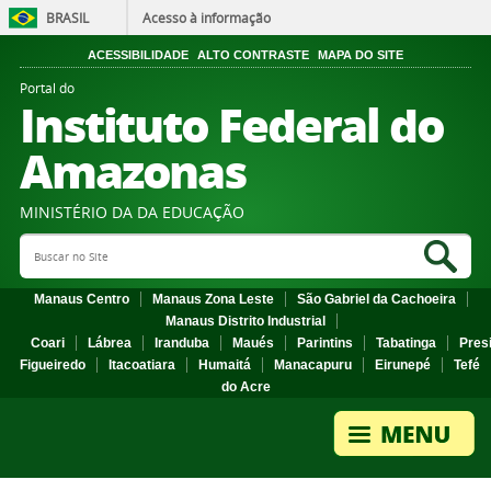
BRASIL
Acesso à informação
ACESSIBILIDADE
ALTO CONTRASTE
MAPA DO SITE
Portal do
Instituto Federal do
Amazonas
MINISTÉRIO DA DA EDUCAÇÃO
Search Site
Sea
Manaus Centro
Manaus Zona Leste
São Gabriel da Cachoeira
Manaus Distrito Industrial
Coari
Lábrea
Iranduba
Maués
Parintins
Tabatinga
Pres
Figueiredo
Itacoatiara
Humaitá
Manacapuru
Eirunepé
Tefé
do Acre