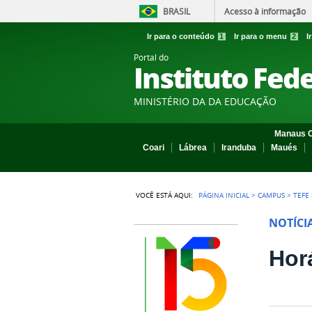
BRASIL
Acesso à informação
Ir para o conteúdo
1
Ir para o menu
2
I
Portal do
Instituto Fed
MINISTÉRIO DA DA EDUCAÇÃO
Manaus C
Coari
Lábrea
Iranduba
Maués
VOCÊ ESTÁ AQUI:
PÁGINA INICIAL
>
CAMPUS
>
TEFE
NOTÍCI
Hor