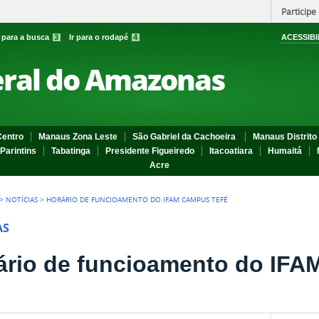
Participe
r para a busca
3
Ir para o rodapé
4
ACESSIBI
eral do Amazonas
entro
Manaus Zona Leste
São Gabriel da Cachoeira
Manaus Distrito 
Parintins
Tabatinga
Presidente Figueiredo
Itacoatiara
Humaitá
Acre
>
NOTÍCIAS
>
HORÁRIO DE FUNCIOAMENTO DO IFAM CAMPUS TEFÉ
AS
ário de funcioamento do IFA