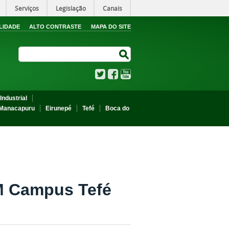
Serviços
Legislação
Canais
LIDADE
ALTO CONTRASTE
MAPA DO SITE
Search Site
Search Site
Twitter
Facebook
YouTube
Industrial
Manacapuru
Eirunepé
Tefé
Boca do
M Campus Tefé