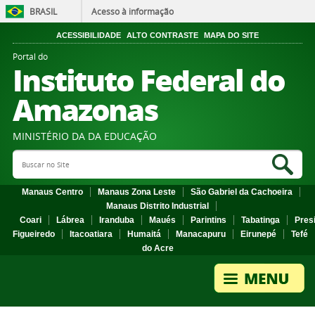
BRASIL
Acesso à informação
ACESSIBILIDADE
ALTO CONTRASTE
MAPA DO SITE
Portal do
Instituto Federal do
Amazonas
MINISTÉRIO DA DA EDUCAÇÃO
Search Site
Sea
Manaus Centro
Manaus Zona Leste
São Gabriel da Cachoeira
Manaus Distrito Industrial
Coari
Lábrea
Iranduba
Maués
Parintins
Tabatinga
Pres
Figueiredo
Itacoatiara
Humaitá
Manacapuru
Eirunepé
Tefé
do Acre