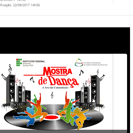
ificação
:
22/09/2017 14h56