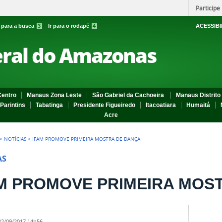
Participe
r para a busca
3
Ir para o rodapé
4
ACESSIBI
eral do Amazonas
entro
Manaus Zona Leste
São Gabriel da Cachoeira
Manaus Distrito 
Parintins
Tabatinga
Presidente Figueiredo
Itacoatiara
Humaitá
Acre
>
NOTÍCIAS
>
IFAM PROMOVE PRIMEIRA MOSTRA DE DANÇA
AS
M PROMOVE PRIMEIRA MOS
22/09/2017 14h56