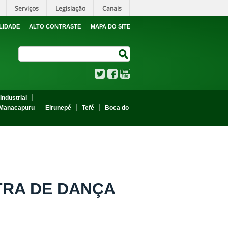
Serviços
Legislação
Canais
LIDADE
ALTO CONTRASTE
MAPA DO SITE
Search Site
Search Site
Twitter
Facebook
YouTube
Industrial
Manacapuru
Eirunepé
Tefé
Boca do
TRA DE DANÇA