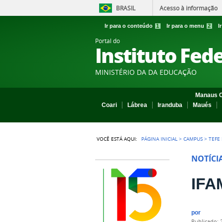
BRASIL
Acesso à informação
Ir para o conteúdo
1
Ir para o menu
2
I
Portal do
Instituto Fed
MINISTÉRIO DA DA EDUCAÇÃO
Manaus C
Coari
Lábrea
Iranduba
Maués
VOCÊ ESTÁ AQUI:
PÁGINA INICIAL
>
CAMPUS
>
TEFE
NOTÍCI
IFA
por
publicado
: