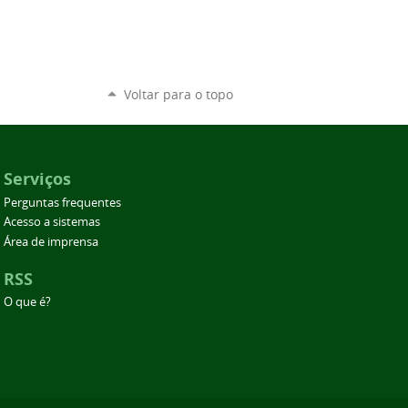
Voltar para o topo
Serviços
Perguntas frequentes
Acesso a sistemas
Área de imprensa
RSS
O que é?