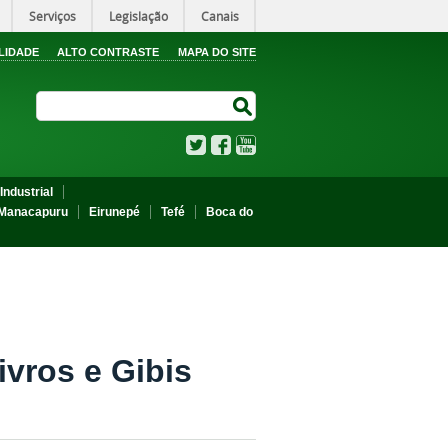
Serviços
Legislação
Canais
LIDADE
ALTO CONTRASTE
MAPA DO SITE
Search Site
Search Site
Twitter
Facebook
YouTube
Industrial
Manacapuru
Eirunepé
Tefé
Boca do
ivros e Gibis