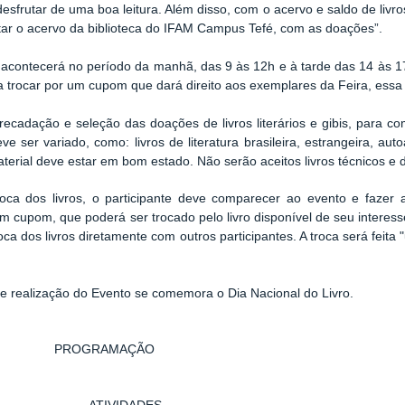
desfrutar de uma boa leitura. Além disso, com o acervo e saldo de livros
ar o acervo da biblioteca do IFAM Campus Tefé, com as doações”.
acontecerá no período da manhã, das 9 às 12h e à tarde das 14 às 17
ra trocar por um cupom que dará direito aos exemplares da Feira, essa t
recadação e seleção das doações de livros literários e gibis, para c
ve ser variado, como: livros de literatura brasileira, estrangeira, auto
terial deve estar em bom estado. Não serão aceitos livros técnicos e d
roca dos livros, o participante deve comparecer ao evento e fazer
m cupom, que poderá ser trocado pelo livro disponível de seu interesse
oca dos livros diretamente com outros participantes. A troca será feita "
e realização do Evento se comemora o Dia Nacional do Livro.
PROGRAMAÇÃO