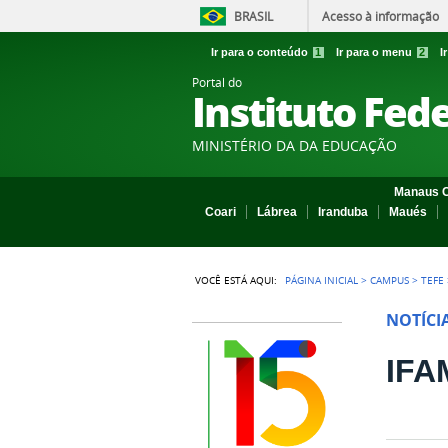
BRASIL
Acesso à informação
Ir para o conteúdo
1
Ir para o menu
2
I
Portal do
Instituto Fed
MINISTÉRIO DA DA EDUCAÇÃO
Manaus C
Coari
Lábrea
Iranduba
Maués
VOCÊ ESTÁ AQUI:
PÁGINA INICIAL
>
CAMPUS
>
TEFE
NOTÍCI
IFAM