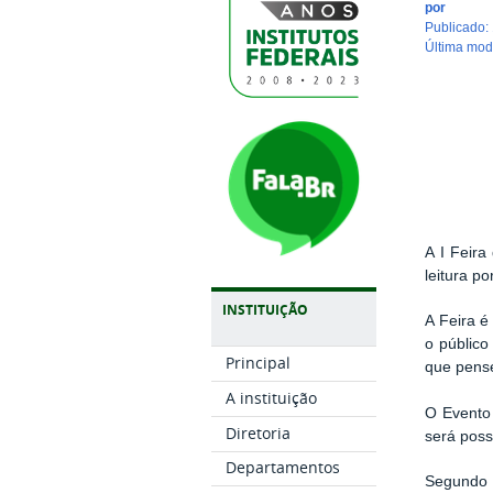
por
publicado
:
última mo
A I Feira
leitura p
INSTITUIÇÃO
A Feira é
o público
Principal
que pense
A instituição
O Evento 
Diretoria
será poss
Departamentos
Segundo 