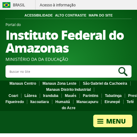
BRASIL
Acesso à informação
ACESSIBILIDADE
ALTO CONTRASTE
MAPA DO SITE
Portal do
Instituto Federal do
Amazonas
MINISTÉRIO DA DA EDUCAÇÃO
Search Site
Sea
Manaus Centro
Manaus Zona Leste
São Gabriel da Cachoeira
Manaus Distrito Industrial
Coari
Lábrea
Iranduba
Maués
Parintins
Tabatinga
Pres
Figueiredo
Itacoatiara
Humaitá
Manacapuru
Eirunepé
Tefé
do Acre