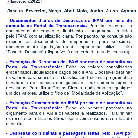
Exercício2021:
Janeiro
;
Fevereiro
;
Março
;
Abril
;
Maio
;
Junho
;
Julho
;
Agosto
;
-
Documentos diários de Despesas do IFAM por meio de
consulta ao Portal da Transparência:
Permite encontrar os
documentos de empenho, liquidação e pagamento emitidos
pelo IFAM, com atualização diária. Por padrão, na consulta são
exibidos os documentos de empenho e, para selecionar
documentos de liquidação ou de pagamento, utilize o filtro
“Fase da Despesa” (disponível à esquerda da tela de consulta).
-
Execução de Despesas da IFAM por meio de consulta ao
Portal da Transparência:
Exibe os valores consolidados
empenhados, liquidados e pagos pelo IFAM. É possível detalhar
os valores para consultar a classificação funcional programática
e natureza de despesa dos gastos e filtrar somente aqueles
desejados. Para filtrar Gastos Diretos, após detalhar qualquer
um dos valores, utilize o filtro de “Modalidade de Aplicação”.
-
Execução Orçamentária do IFAM por meio de consulta ao
Portal da Transparência:
Exibe os valores previstos no
orçamento para o IFAM e os valores já realizados. Para refinar
os resultados, utilize os filtros disponíveis à esquerda da tela de
consulta.
-
Despesas com diárias e passagens feitas pelo IFAM por