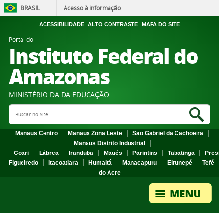
BRASIL
Acesso à informação
ACESSIBILIDADE
ALTO CONTRASTE
MAPA DO SITE
Portal do
Instituto Federal do
Amazonas
MINISTÉRIO DA DA EDUCAÇÃO
Search Site
Sea
Manaus Centro
Manaus Zona Leste
São Gabriel da Cachoeira
Manaus Distrito Industrial
Coari
Lábrea
Iranduba
Maués
Parintins
Tabatinga
Pres
Figueiredo
Itacoatiara
Humaitá
Manacapuru
Eirunepé
Tefé
do Acre