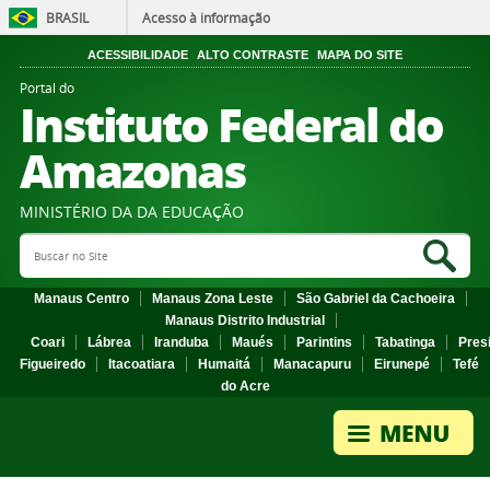
BRASIL
Acesso à informação
ACESSIBILIDADE
ALTO CONTRASTE
MAPA DO SITE
Portal do
Instituto Federal do
Amazonas
MINISTÉRIO DA DA EDUCAÇÃO
Search Site
Sea
Manaus Centro
Manaus Zona Leste
São Gabriel da Cachoeira
Manaus Distrito Industrial
Coari
Lábrea
Iranduba
Maués
Parintins
Tabatinga
Pres
Figueiredo
Itacoatiara
Humaitá
Manacapuru
Eirunepé
Tefé
do Acre