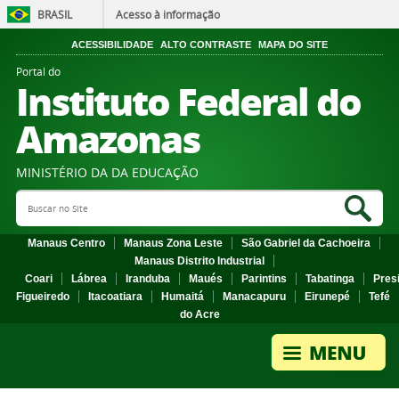
BRASIL
Acesso à informação
ACESSIBILIDADE
ALTO CONTRASTE
MAPA DO SITE
Portal do
Instituto Federal do
Amazonas
MINISTÉRIO DA DA EDUCAÇÃO
Search Site
Sea
Manaus Centro
Manaus Zona Leste
São Gabriel da Cachoeira
Manaus Distrito Industrial
Coari
Lábrea
Iranduba
Maués
Parintins
Tabatinga
Pres
Figueiredo
Itacoatiara
Humaitá
Manacapuru
Eirunepé
Tefé
do Acre