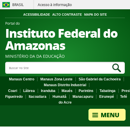
BRASIL
Acesso à informação
ACESSIBILIDADE
ALTO CONTRASTE
MAPA DO SITE
Portal do
Instituto Federal do
Amazonas
MINISTÉRIO DA DA EDUCAÇÃO
Search Site
Sea
Manaus Centro
Manaus Zona Leste
São Gabriel da Cachoeira
Manaus Distrito Industrial
Coari
Lábrea
Iranduba
Maués
Parintins
Tabatinga
Pres
Figueiredo
Itacoatiara
Humaitá
Manacapuru
Eirunepé
Tefé
do Acre