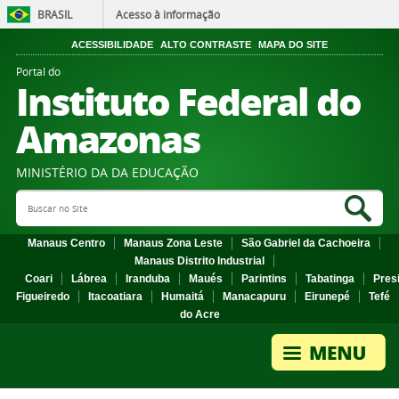
BRASIL
Acesso à informação
ACESSIBILIDADE
ALTO CONTRASTE
MAPA DO SITE
Portal do
Instituto Federal do
Amazonas
MINISTÉRIO DA DA EDUCAÇÃO
Search Site
Sea
Manaus Centro
Manaus Zona Leste
São Gabriel da Cachoeira
Manaus Distrito Industrial
Coari
Lábrea
Iranduba
Maués
Parintins
Tabatinga
Pres
Figueiredo
Itacoatiara
Humaitá
Manacapuru
Eirunepé
Tefé
do Acre