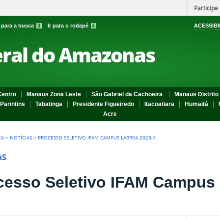
Participe
r para a busca
3
Ir para o rodapé
4
ACESSIBI
eral do Amazonas
entro
Manaus Zona Leste
São Gabriel da Cachoeira
Manaus Distrito 
Parintins
Tabatinga
Presidente Figueiredo
Itacoatiara
Humaitá
Acre
EA
>
NOTÍCIAS
>
PROCESSO SELETIVO IFAM CAMPUS LÁBREA 2023-1
AS
cesso Seletivo IFAM Campus 