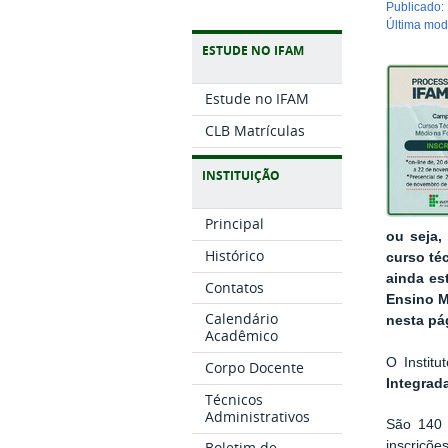
publicado
:
última mo
ESTUDE NO IFAM
Estude no IFAM
CLB Matrículas
INSTITUIÇÃO
Principal
ou seja,
Histórico
curso téc
ainda es
Contatos
Ensino M
Calendário
nesta pá
Acadêmico
O Instit
Corpo Docente
Integrad
Técnicos
Administrativos
São 140 
inscriçõe
Boletim de