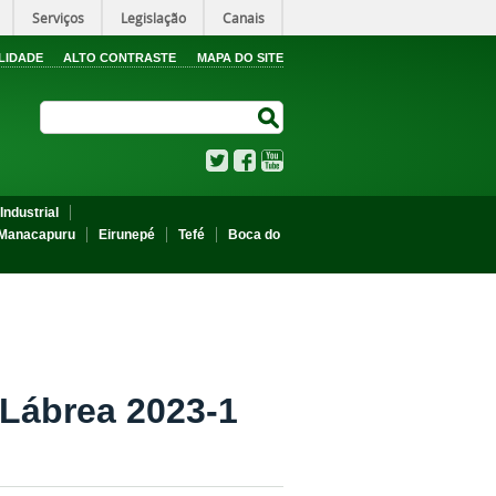
Serviços
Legislação
Canais
LIDADE
ALTO CONTRASTE
MAPA DO SITE
Search Site
Search Site
Twitter
Facebook
YouTube
Industrial
Manacapuru
Eirunepé
Tefé
Boca do
Lábrea 2023-1