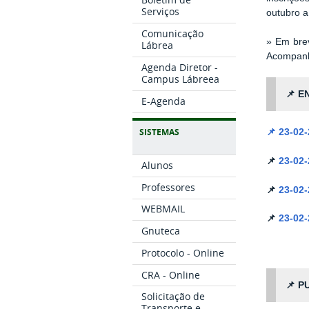
Serviços
outubro 
Comunicação
» Em brev
Lábrea
Acompanh
Agenda Diretor -
Campus Lábreea
📌
EN
E-Agenda
SISTEMAS
📌
23-02
📌
23-02
Alunos
Professores
📌
23-02
WEBMAIL
📌
23-02
Gnuteca
Protocolo - Online
CRA - Online
📌
PU
Solicitação de
Transporte e