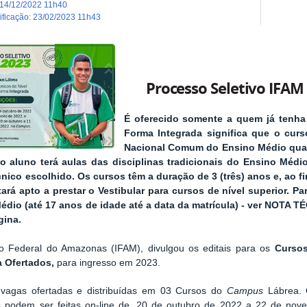
14/12/2022 11h40
dificação
:
23/02/2023 11h43
Processo Seletivo IFAM
É oferecido somente a quem já tenha
Forma Integrada significa que o cur
Nacional Comum do Ensino Médio quan
 o aluno terá aulas das disciplinas tradicionais do Ensino Méd
nico escolhido. Os cursos têm a duração de 3 (três) anos e, ao fi
tará apto a prestar o Vestibular para cursos de nível superior. P
édio (até 17 anos de idade até a data da matrícula) - ver NOTA 
gina.
uto Federal do Amazonas (IFAM), divulgou os editais para os
Curso
a Ofertados,
para ingresso em 2023.
vagas ofertadas e distribuídas em 03 Cursos do
Campus
Lábrea.
s podem ser feitas on-line de,
20 de outubro de 2022 a 22 de nov