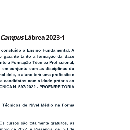
Campus
Lábrea 2023-1
 concluído o Ensino Fundamental. A
so garante tanto a formação da Base
to a Formação Técnica Profissional,
io em conjunto com as disciplinas do
nal dele, o aluno terá uma profissão e
ara candidatos com a idade própria ao
TÉCNICA N. 597/2022 - PROEN/REITORIA
s
Técnicos de Nível Médio na Forma
 O
s cursos são totalmente gratuitos, as
embro de 2022.
e Presencial de
20 de