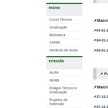
ENSINO
Curso Técnico
📌
Matrí
Graduação
📌
04-01-
Biblioteca
📌
04-01
CAPNE
Horários de Aulas
📌
04-01-
EXTENSÃO
NUPA
📌
PU
NEABI
📌
Matrí
Estágio Técnico e
Graduação
📌
27-12-
Projetos de
Extensão
📌
27-12-