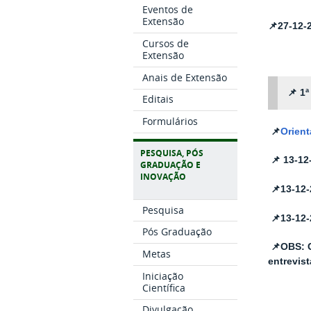
Eventos de
Extensão
📌
27-12-
Cursos de
Extensão
Anais de Extensão
📌
1ª
Editais
Formulários
📌
Orient
PESQUISA, PÓS
📌
13-12
GRADUAÇÃO E
INOVAÇÃO
📌
13
-
12
Pesquisa
📌
13-12
Pós Graduação
📌
OBS: C
Metas
entrevis
Iniciação
Científica
Divulgação