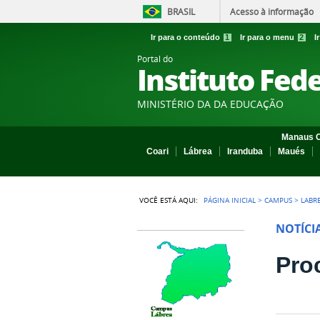
BRASIL
Acesso à informação
Ir para o conteúdo
1
Ir para o menu
2
I
Portal do
Instituto Fed
MINISTÉRIO DA DA EDUCAÇÃO
Manaus C
Coari
Lábrea
Iranduba
Maués
VOCÊ ESTÁ AQUI:
PÁGINA INICIAL
>
CAMPUS
>
LABR
NOTÍCI
Pro