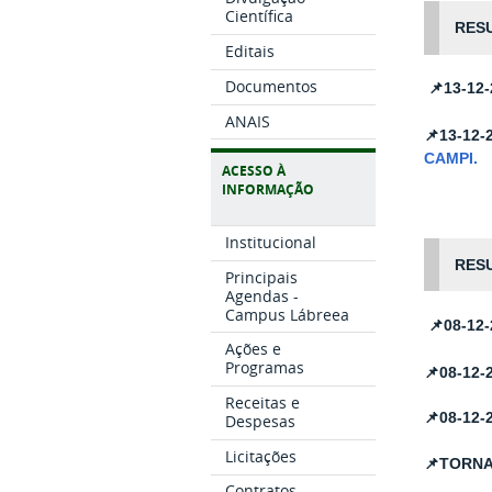
Científica
RESU
Editais
Documentos
📌
13-12
ANAIS
📌
13-12-
CAMPI
.
ACESSO À
INFORMAÇÃO
Institucional
RESU
Principais
Agendas -
Campus Lábreea
📌
08-12
Ações e
Programas
📌08-12-
Receitas e
📌
08-12-
Despesas
Licitações
📌
TORNA
Contratos