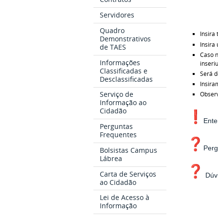
Servidores
Quadro
Insira
Demonstrativos
Insira
de TAES
Caso n
Informações
inseri
Classificadas e
Será d
Desclassificadas
Insira
Serviço de
Observ
Informação ao
Cidadão
Ente
Perguntas
Frequentes
Perg
Bolsistas Campus
Lábrea
Carta de Serviços
Dúv
ao Cidadão
Lei de Acesso à
Informação