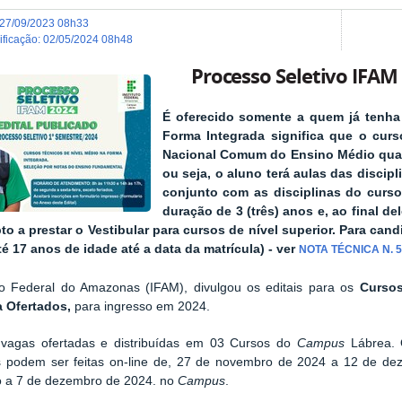
27/09/2023 08h33
dificação
:
02/05/2024 08h48
Processo Seletivo IFAM
É oferecido somente a quem já tenha
Forma Integrada significa que o cur
Nacional Comum do Ensino Médio quan
ou seja, o aluno terá aulas das discip
conjunto com as disciplinas do curso
duração de 3 (três) anos e, ao final de
pto a prestar o Vestibular para cursos de nível superior. Para ca
é 17 anos de idade até a data da matrícula) - ver
NOTA TÉCNICA N. 5
uto Federal do Amazonas (IFAM), divulgou os editais para os
Curso
a Ofertados,
para ingresso em 2024.
vagas ofertadas e distribuídas em 03 Cursos do
Campus
Lábrea.
s podem ser feitas on-line de,
27
de novembro de 2024 a 12 de dez
 a 7 de dezembro de 2024.
no
Campus
.