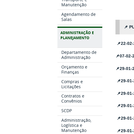
Manutenção
Agendamento de
Salas
📌
P
ADMINISTRAÇÃO E
PLANEJAMENTO
📌22-02
Departamento de
📌
07-02-
Administração
Orçamento e
📌29-01-
Finanças
Compras e
📌
29-01
Licitações
📌
29-01
Contratos e
Convênios
📌
29-01
SCDP
📌
29-01
Administração,
Logística e
Manutenção
📌
29-01