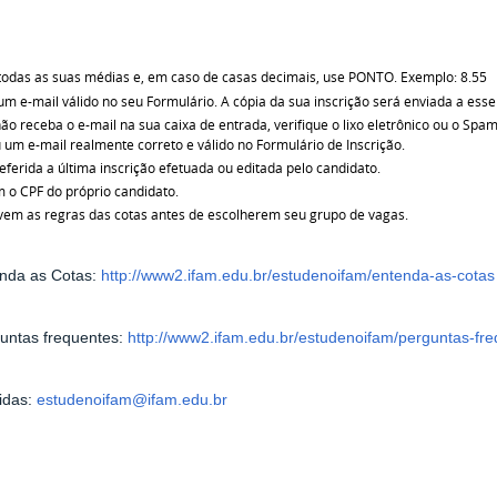
 todas as suas médias e, em caso de casas decimais, use PONTO. Exemplo: 8.55
 um e-mail válido no seu Formulário. A cópia da sua inscrição será enviada a esse
ão receba o e-mail na sua caixa de entrada, verifique o lixo eletrônico ou o Spa
u um e-mail realmente correto e válido no Formulário de Inscrição.
eferida a última inscrição efetuada ou editada pelo candidato.
m o CPF do próprio candidato.
em as regras das cotas antes de escolherem seu grupo de vagas.
nda as Cotas:
http://www2.ifam.edu.br/estudenoifam/entenda-as-cotas
untas frequentes:
http://www2.ifam.edu.br/estudenoifam/perguntas-fr
idas:
estudenoifam@ifam.edu.br