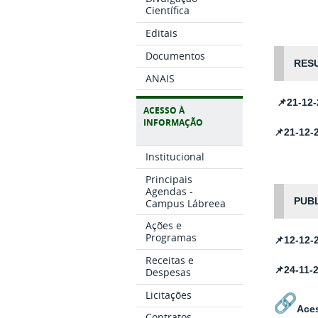
Científica
Editais
Documentos
RESU
ANAIS
📌21-12
ACESSO À
INFORMAÇÃO
📌21-12-
Institucional
Principais
Agendas -
PUB
Campus Lábreea
Ações e
Programas
📌
12-12-
Receitas e
📌24-11-
Despesas
Licitações
Aces
Contratos