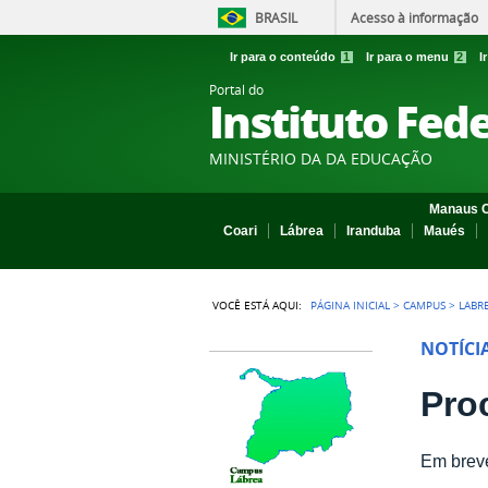
BRASIL
Acesso à informação
Ir para o conteúdo
1
Ir para o menu
2
I
Portal do
Instituto Fed
MINISTÉRIO DA DA EDUCAÇÃO
Manaus C
Coari
Lábrea
Iranduba
Maués
VOCÊ ESTÁ AQUI:
PÁGINA INICIAL
>
CAMPUS
>
LABR
NOTÍCI
Pro
Em breve