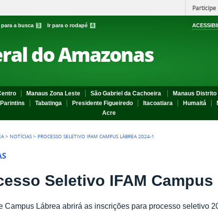
Participe
r para a busca
3
Ir para o rodapé
4
ACESSIBI
eral do Amazonas
entro
Manaus Zona Leste
São Gabriel da Cachoeira
Manaus Distrito 
Parintins
Tabatinga
Presidente Figueiredo
Itacoatiara
Humaitá
Acre
EA
>
NOTÍCIAS
>
PROCESSO SELETIVO IFAM CAMPUS LÁBREA 2024-1
AS
cesso Seletivo IFAM Campus 
 Campus Lábrea abrirá as inscrições para processo seletivo 2