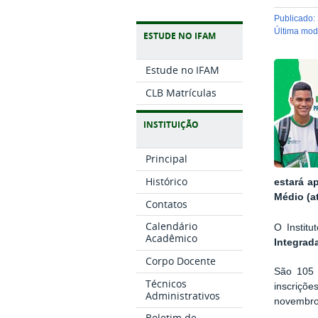
publicado
:
última mo
ESTUDE NO IFAM
Estude no IFAM
CLB Matrículas
INSTITUIÇÃO
Principal
Histórico
estará a
Médio (at
Contatos
Calendário
O Instit
Acadêmico
Integrad
Corpo Docente
São 105 
Técnicos
inscriçõe
Administrativos
novembro
Boletim de