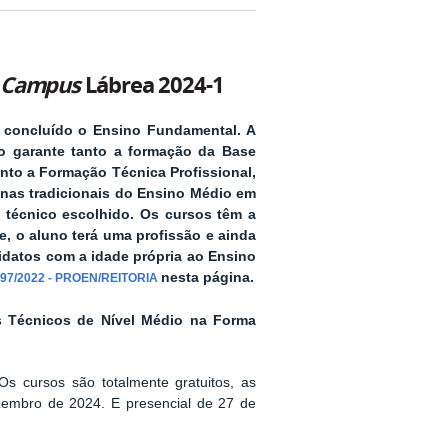
Campus
Lábrea 2024-1
 concluído o Ensino Fundamental. A
so garante tanto a formação da Base
to a Formação Técnica Profissional,
linas tradicionais do Ensino Médio em
 técnico escolhido. Os cursos têm a
le, o aluno terá uma profissão e ainda
ndidatos com a idade própria ao Ensino
nesta página.
97/2022 - PROEN/REITORIA
s
Técnicos de Nível Médio na Forma
 O
s cursos são totalmente gratuitos, as
embro de 2024.
E presencial de
27
de