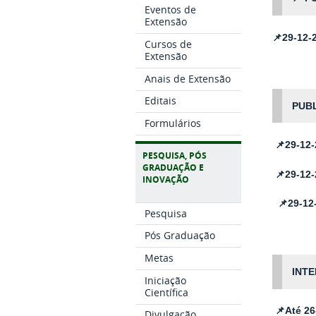
Eventos de
Extensão
📌29-12-
Cursos de
Extensão
Anais de Extensão
Editais
PUB
Formulários
📌29-12
PESQUISA, PÓS
GRADUAÇÃO E
📌
29-12-
INOVAÇÃO
📌
29-1
Pesquisa
Pós Graduação
Metas
INT
Iniciação
Científica
📌Até 2
Divulgação