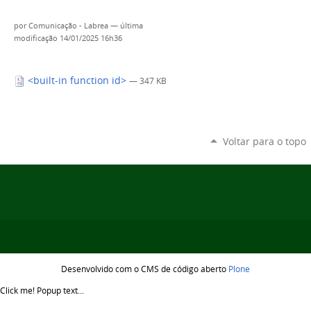
por
Comunicação - Labrea
—
última
modificação
14/01/2025 16h36
<built-in function id>
— 347 KB
Voltar para o topo
Desenvolvido com o CMS de código aberto
Plone
Click me!
Popup text...