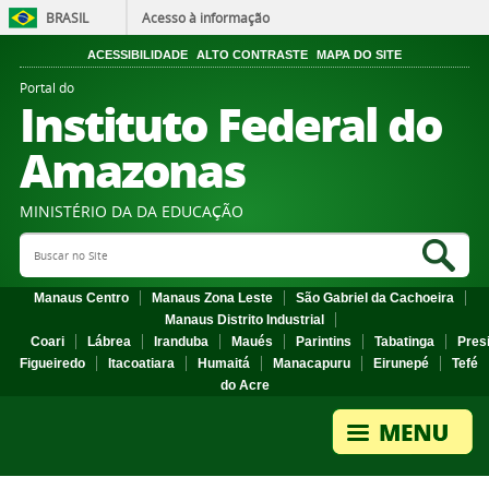
BRASIL
Acesso à informação
ACESSIBILIDADE
ALTO CONTRASTE
MAPA DO SITE
Portal do
Instituto Federal do
Amazonas
MINISTÉRIO DA DA EDUCAÇÃO
Search Site
Sea
Manaus Centro
Manaus Zona Leste
São Gabriel da Cachoeira
Manaus Distrito Industrial
Coari
Lábrea
Iranduba
Maués
Parintins
Tabatinga
Pres
Figueiredo
Itacoatiara
Humaitá
Manacapuru
Eirunepé
Tefé
do Acre