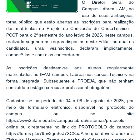
O Diretor Geral do
Campus Lábrea - AM, no
uso de suas atribuições,
torna público que estão abertas as inscrições para realização
das matrículas no Projeto de Conclusão de CursoTécnico –
PCCT para o 2º semestre do ano letivo de 2025, neste campus,
realizado segundo as regras dispostas neste Edital, no qual os
candidatos, uma vezinscritos, declaram implicitamente,
conhecê-las e com elas concordarem.
As inscrições destinam-se aos alunos regularmente
matriculados no IFAM campus Lábrea nos cursos Técnicos na
forma Integrada, Subsequente e PROEJA, que não tenham
concluído o estágio curricular profissional obrigatório.
Cadastrar-se no período de 04 a 08 de agosto de 2025, por
meio de formulário eletrônico, disponível no protocolo do
campus ou no site
https://www2.ifam.edu.br/campus/labrea/sistemas/protocolo-
online ou diretamente no link do PROTOCOLO do campus:
https://forms.gle/79pv3gmBrJ7XCSeaA no qual deverá anexar a