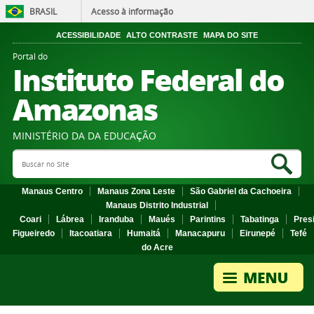
BRASIL
Acesso à informação
ACESSIBILIDADE
ALTO CONTRASTE
MAPA DO SITE
Portal do
Instituto Federal do
Amazonas
MINISTÉRIO DA DA EDUCAÇÃO
Search Site
Sea
Manaus Centro
Manaus Zona Leste
São Gabriel da Cachoeira
Manaus Distrito Industrial
Coari
Lábrea
Iranduba
Maués
Parintins
Tabatinga
Pres
Figueiredo
Itacoatiara
Humaitá
Manacapuru
Eirunepé
Tefé
do Acre