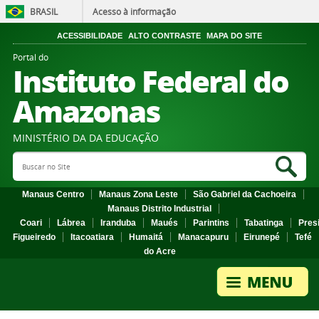
BRASIL
Acesso à informação
ACESSIBILIDADE
ALTO CONTRASTE
MAPA DO SITE
Portal do
Instituto Federal do
Amazonas
MINISTÉRIO DA DA EDUCAÇÃO
Search Site
Sea
Manaus Centro
Manaus Zona Leste
São Gabriel da Cachoeira
Manaus Distrito Industrial
Coari
Lábrea
Iranduba
Maués
Parintins
Tabatinga
Pres
Figueiredo
Itacoatiara
Humaitá
Manacapuru
Eirunepé
Tefé
do Acre