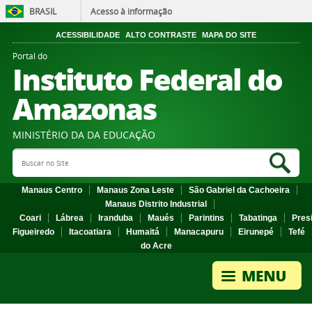
BRASIL
Acesso à informação
ACESSIBILIDADE
ALTO CONTRASTE
MAPA DO SITE
Portal do
Instituto Federal do
Amazonas
MINISTÉRIO DA DA EDUCAÇÃO
Search Site
Sea
Manaus Centro
Manaus Zona Leste
São Gabriel da Cachoeira
Manaus Distrito Industrial
Coari
Lábrea
Iranduba
Maués
Parintins
Tabatinga
Pres
Figueiredo
Itacoatiara
Humaitá
Manacapuru
Eirunepé
Tefé
do Acre