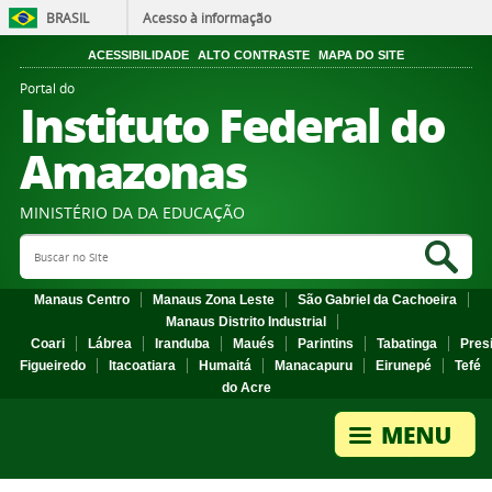
BRASIL
Acesso à informação
ACESSIBILIDADE
ALTO CONTRASTE
MAPA DO SITE
Portal do
Instituto Federal do
Amazonas
MINISTÉRIO DA DA EDUCAÇÃO
Search Site
Sea
Manaus Centro
Manaus Zona Leste
São Gabriel da Cachoeira
Manaus Distrito Industrial
Coari
Lábrea
Iranduba
Maués
Parintins
Tabatinga
Pres
Figueiredo
Itacoatiara
Humaitá
Manacapuru
Eirunepé
Tefé
do Acre