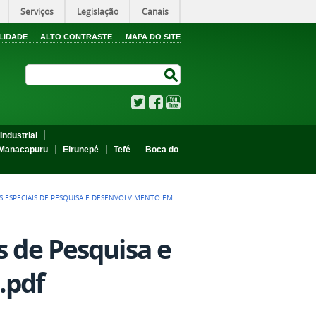
Serviços
Legislação
Canais
LIDADE
ALTO CONTRASTE
MAPA DO SITE
Search Site
Search Site
Twitter
Facebook
YouTube
Industrial
Manacapuru
Eirunepé
Tefé
Boca do
OS ESPECIAIS DE PESQUISA E DESENVOLVIMENTO EM
s de Pesquisa e
.pdf