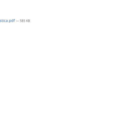
stica.pdf
— 585 KB