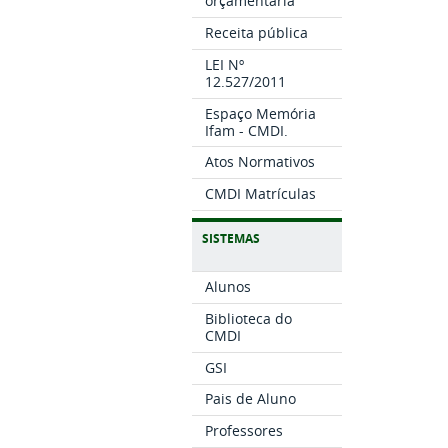
orçamentária
Receita pública
LEI Nº
12.527/2011
Espaço Memória
Ifam - CMDI.
Atos Normativos
CMDI Matrículas
SISTEMAS
Alunos
Biblioteca do
CMDI
GSI
Pais de Aluno
Professores