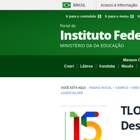
BRASIL
Acesso à informação
Ir para o conteúdo
1
Ir para o menu
2
I
Portal do
Instituto Fed
MINISTÉRIO DA DA EDUCAÇÃO
Manaus C
Coari
Lábrea
Iranduba
Maués
VOCÊ ESTÁ AQUI:
PÁGINA INICIAL
>
CAMPUS
>
CMDI
LOGÍSTICA.PDF
TLO
Des