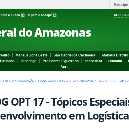
Participe
r para a busca
3
Ir para o rodapé
4
ACESSIBI
eral do Amazonas
entro
Manaus Zona Leste
São Gabriel da Cachoeira
Manaus Distrito 
Parintins
Tabatinga
Presidente Figueiredo
Itacoatiara
Humaitá
Acre
>
ENSINO
>
GRADUAÇÃO
>
TECNOLOGIA EM LOGÍSTICA
>
ARQUIVOS
>
TLOG OPT 17 - TÓPIC
G OPT 17 - Tópicos Especiai
envolvimento em Logística