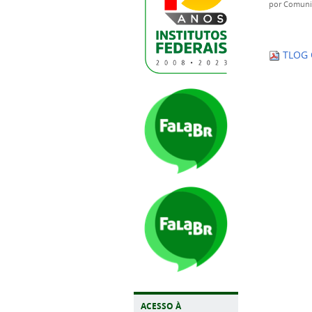
por
Comuni
TLOG O
ACESSO À