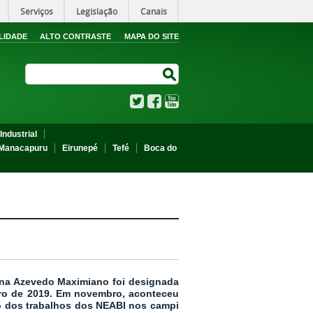
Serviços
Legislação
Canais
LIDADE
ALTO CONTRASTE
MAPA DO SITE
Search Site
Search Site
Twitter
Facebook
YouTube
Industrial
Manacapuru
Eirunepé
Tefé
Boca do
ina Azevedo Maximiano foi designada
bro de 2019. Em
novembro, aconteceu
o dos trabalhos dos NEABI nos campi