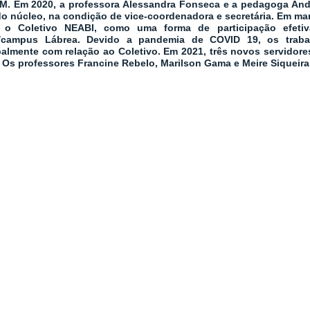
M. Em 2020, a professora Alessandra Fonseca e a pedagoga And
do núcleo, na condição de vice-coordenadora e secretária. Em mar
o o Coletivo NEABI, como uma forma de participação efet
/campus Lábrea. Devido a pandemia de COVID 19, os traba
palmente com relação ao Coletivo. Em 2021, três novos servidores
 Os professores Francine Rebelo, Marilson Gama e Meire Siqueira