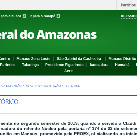
Participe
r para a busca
3
Ir para o rodapé
4
ACESSIBI
eral do Amazonas
entro
Manaus Zona Leste
São Gabriel da Cachoeira
Manaus Distrito 
Parintins
Tabatinga
Presidente Figueiredo
Itacoatiara
Humaitá
Acre
EA
>
EXTENSÃO
>
NEABI
>
APRESENTAÇÃO
>
HISTÓRICO
TÓRICO
lmente no segundo semestre de 2019, quando a servidora Claud
nadora do referido Núcleo pela portaria nº 174 de 03 de setem
união em Manaus, promovida pela PROEX, oficializando os iníci