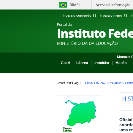
BRASIL
Acesso à informação
Ir para o conteúdo
1
Ir para o menu
2
I
Portal do
Instituto Fed
MINISTÉRIO DA DA EDUCAÇÃO
Manaus C
Coari
Lábrea
Iranduba
Maués
VOCÊ ESTÁ AQUI:
PÁGINA INICIAL
>
CAMPUS
>
LABR
HIS
Oficia
coorde
uma re