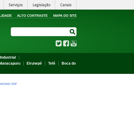
Serviços
Legislação
Canais
LIDADE
ALTO CONTRASTE
MAPA DO SITE
Search Site
Search Site
Twitter
Facebook
YouTube
Industrial
Manacapuru
Eirunepé
Tefé
Boca do
FAMCMDI.PDF