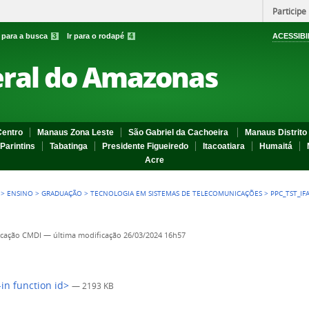
Participe
r para a busca
3
Ir para o rodapé
4
ACESSIBI
eral do Amazonas
entro
Manaus Zona Leste
São Gabriel da Cachoeira
Manaus Distrito 
Parintins
Tabatinga
Presidente Figueiredo
Itacoatiara
Humaitá
Acre
>
ENSINO
>
GRADUAÇÃO
>
TECNOLOGIA EM SISTEMAS DE TELECOMUNICAÇÕES
>
PPC_TST_I
cação CMDI
—
última modificação
26/03/2024 16h57
-in function id>
— 2193 KB