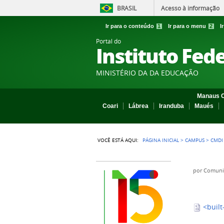
BRASIL
Acesso à informação
Ir para o conteúdo
1
Ir para o menu
2
I
Portal do
Instituto Fed
MINISTÉRIO DA DA EDUCAÇÃO
Manaus C
Coari
Lábrea
Iranduba
Maués
VOCÊ ESTÁ AQUI:
PÁGINA INICIAL
>
CAMPUS
>
CMDI
por
Comuni
<built