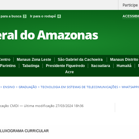
Participe
r para a busca
3
Ir para o rodapé
4
ACESSIBI
eral do Amazonas
entro
Manaus Zona Leste
São Gabriel da Cachoeira
Manaus Distrito 
Parintins
Tabatinga
Presidente Figueiredo
Itacoatiara
Humaitá
Acre
>
ENSINO
>
GRADUAÇÃO
>
TECNOLOGIA EM SISTEMAS DE TELECOMUNICAÇÕES
>
WHATSAPPI
cação CMDI
—
última modificação
27/03/2024 18h36