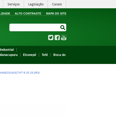
Serviços
Legislação
Canais
LIDADE
ALTO CONTRASTE
MAPA DO SITE
Search Site
Search Site
Twitter
Facebook
YouTube
Industrial
Manacapuru
Eirunepé
Tefé
Boca do
MAGE20240327AT18.35.28.JPEG