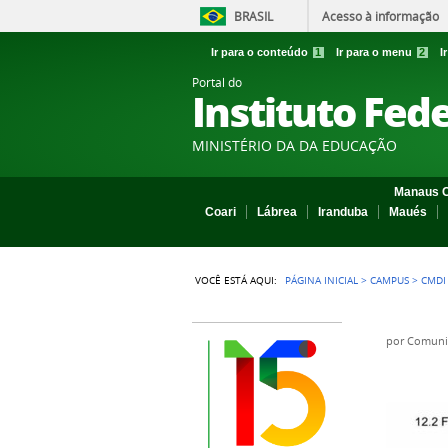
BRASIL
Acesso à informação
Ir para o conteúdo
1
Ir para o menu
2
I
Portal do
Instituto Fed
MINISTÉRIO DA DA EDUCAÇÃO
Manaus C
Coari
Lábrea
Iranduba
Maués
VOCÊ ESTÁ AQUI:
PÁGINA INICIAL
>
CAMPUS
>
CMDI
por
Comuni