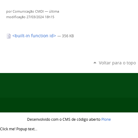
por
Comunicação CMDI
—
última
modificação
27/03/2024 18h15
<built-in function id>
— 356 KB
Voltar para o topo
Desenvolvido com o CMS de código aberto
Plone
Click me!
Popup text...