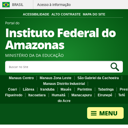
BRASIL
Acesso à informação
ACESSIBILIDADE
ALTO CONTRASTE
MAPA DO SITE
Portal do
Instituto Federal do
Amazonas
MINISTÉRIO DA DA EDUCAÇÃO
Search Site
Sea
Manaus Centro
Manaus Zona Leste
São Gabriel da Cachoeira
Manaus Distrito Industrial
Coari
Lábrea
Iranduba
Maués
Parintins
Tabatinga
Pres
Figueiredo
Itacoatiara
Humaitá
Manacapuru
Eirunepé
Tefé
do Acre