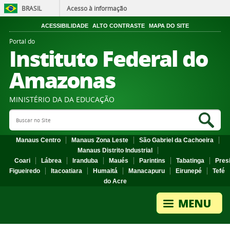
BRASIL
Acesso à informação
ACESSIBILIDADE
ALTO CONTRASTE
MAPA DO SITE
Portal do
Instituto Federal do
Amazonas
MINISTÉRIO DA DA EDUCAÇÃO
Search Site
Sea
Manaus Centro
Manaus Zona Leste
São Gabriel da Cachoeira
Manaus Distrito Industrial
Coari
Lábrea
Iranduba
Maués
Parintins
Tabatinga
Pres
Figueiredo
Itacoatiara
Humaitá
Manacapuru
Eirunepé
Tefé
do Acre