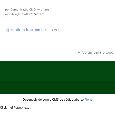
por
Comunicação CMDI
—
última
modificação
27/03/2024 18h28
<built-in function id>
— 479 KB
Voltar para o topo
Desenvolvido com o CMS de código aberto
Plone
Click me!
Popup text...