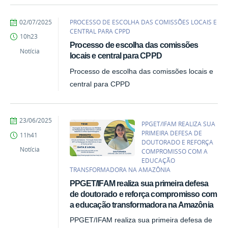
por
publicado
02/07/2025
PROCESSO DE ESCOLHA DAS COMISSÕES LOCAIS E
Rodirgo
CENTRAL PARA CPPD
10h23
Processo de escolha das comissões
Notícia
locais e central para CPPD
Processo de escolha das comissões locais e
central para CPPD
por
publicado
23/06/2025
PPGET/IFAM REALIZA SUA
Rodirgo
PRIMEIRA DEFESA DE
11h41
DOUTORADO E REFORÇA
Notícia
COMPROMISSO COM A
EDUCAÇÃO
TRANSFORMADORA NA AMAZÔNIA
PPGET/IFAM realiza sua primeira defesa
de doutorado e reforça compromisso com
a educação transformadora na Amazônia
PPGET/IFAM realiza sua primeira defesa de