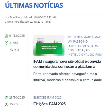
ÚLTIMAS NOTÍCIAS
por
Brasil
—
publicado
04/06/2013 12h44,
última modificação
22/10/2019 13h57
por
publicado
01/12/2025
MUDANÇA MARCA MAIS
Alan
UM PASSO NO
21h52
Santos
FORTALECIMENTO DA
de
Notícia
COMUNICAÇÃO
Albuquerque
INSTITUCIONAL DO IFAM.
IFAM inaugura novo site oficial e convida
comunidade a conhecer a plataforma
Portal renovado oferece navegação mais
intuitiva, moderna e acessível à comunidade.
por
publicado
28/10/2025
ELEIÇÕES IFAM 2025
Rodirgo
Eleições IFAM 2025
15h55