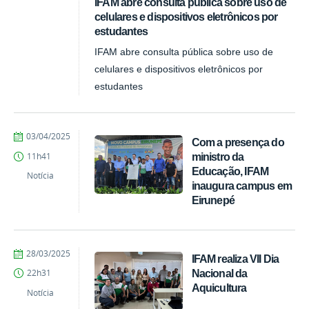
IFAM abre consulta pública sobre uso de
celulares e dispositivos eletrônicos por
estudantes
IFAM abre consulta pública sobre uso de
celulares e dispositivos eletrônicos por
estudantes
por
publicado
03/04/2025
Com a presença do
vanessa
ministro da
11h41
Educação, IFAM
Notícia
inaugura campus em
Eirunepé
por
publicado
28/03/2025
IFAM realiza VII Dia
vanessa
Nacional da
22h31
Aquicultura
Notícia