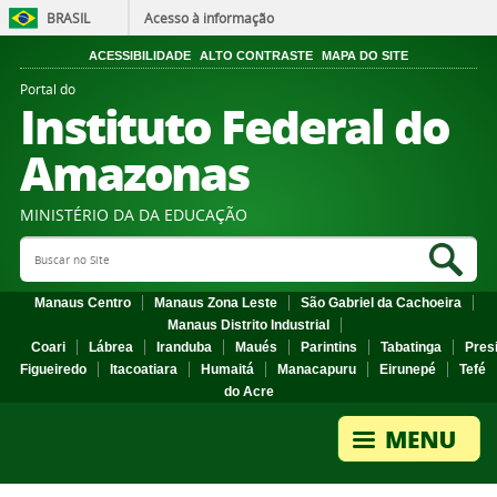
BRASIL
Acesso à informação
ACESSIBILIDADE
ALTO CONTRASTE
MAPA DO SITE
Portal do
Instituto Federal do
Amazonas
MINISTÉRIO DA DA EDUCAÇÃO
Search Site
Sea
Manaus Centro
Manaus Zona Leste
São Gabriel da Cachoeira
Manaus Distrito Industrial
Coari
Lábrea
Iranduba
Maués
Parintins
Tabatinga
Pres
Figueiredo
Itacoatiara
Humaitá
Manacapuru
Eirunepé
Tefé
do Acre