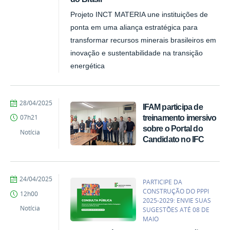
Projeto INCT MATERIA une instituições de
ponta em uma aliança estratégica para
transformar recursos minerais brasileiros em
inovação e sustentabilidade na transição
energética
por
publicado
28/04/2025
IFAM participa de
vanessa
treinamento imersivo
07h21
sobre o Portal do
Notícia
Candidato no IFC
por
publicado
24/04/2025
PARTICIPE DA
Alan
CONSTRUÇÃO DO PPPI
12h00
Santos
2025-2029: ENVIE SUAS
de
Notícia
SUGESTÕES ATÉ 08 DE
Albuquerque
MAIO