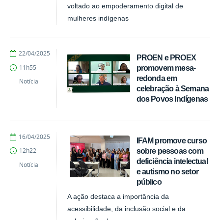
voltado ao empoderamento digital de
mulheres indígenas
por
publicado
22/04/2025
PROEN e PROEX
vanessa
promovem mesa-
11h55
redonda em
Notícia
celebração à Semana
dos Povos Indígenas
por
publicado
16/04/2025
IFAM promove curso
vanessa
sobre pessoas com
12h22
deficiência intelectual
Notícia
e autismo no setor
público
A ação destaca a importância da
acessibilidade, da inclusão social e da